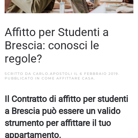
Affitto per Studenti a
Brescia: conosci le
regole?
SCRITTO DA
CARLO.APOSTOLI
IL
6 FEBBRAIO 2019
.
PUBBLICATO IN
COME AFFITTARE CASA
.
Il Contratto di affitto per studenti
a Brescia può essere un valido
strumento per affittare il tuo
appartamento.