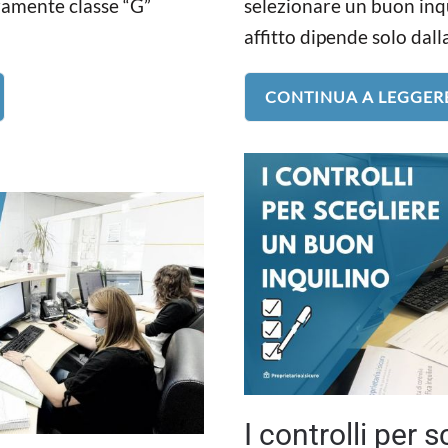
ramente classe “G”
selezionare un buon inqu
affitto dipende solo dalla
CONTINUA A LEGGER
I controlli per 