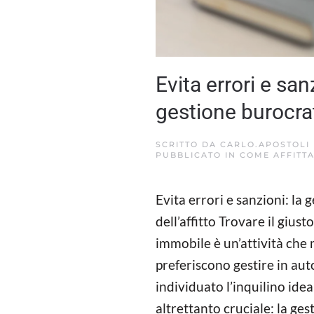
Evita errori e sanz
gestione burocrati
SCRITTO DA
CARLO.APOSTOLI
PUBBLICATO IN
COME AFFITT
Evita errori e sanzioni: la
dell’affitto Trovare il giust
immobile è un’attività che 
preferiscono gestire in au
individuato l’inquilino idea
altrettanto cruciale: la ge