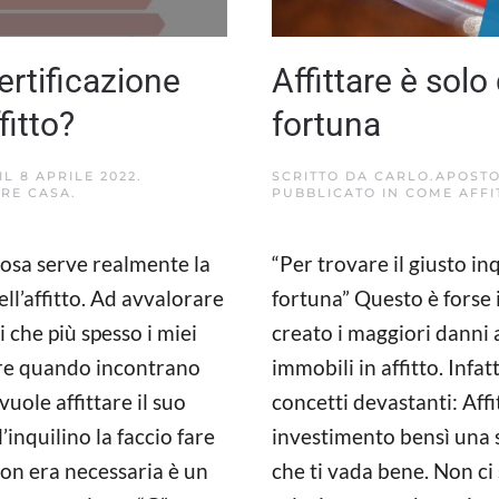
ertificazione
Affittare è solo
fitto?
fortuna
IL
8 APRILE 2022
.
SCRITTO DA
CARLO.APOSTO
ARE CASA
.
PUBBLICATO IN
COME AFFI
cosa serve realmente la
“Per trovare il giusto in
ll’affitto. Ad avvalorare
fortuna” Questo è forse
si che più spesso i miei
creato i maggiori danni a
ire quando incontrano
immobili in affitto. Infa
uole affittare il suo
concetti devastanti: Aff
inquilino la faccio fare
investimento bensì una
on era necessaria è un
che ti vada bene. Non ci