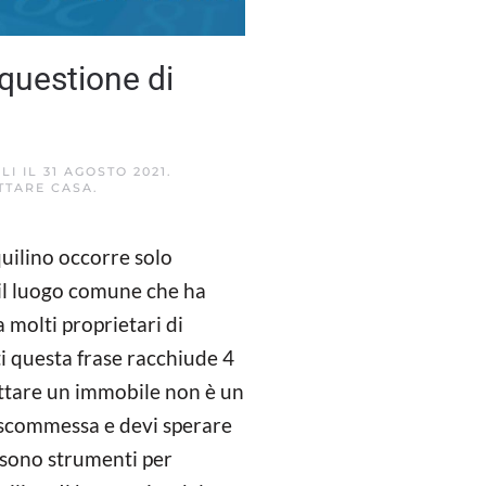
 questione di
LI
IL
31 AGOSTO 2021
.
TTARE CASA
.
quilino occorre solo
 il luogo comune che ha
 molti proprietari di
tti questa frase racchiude 4
ittare un immobile non è un
 scommessa e devi sperare
 sono strumenti per