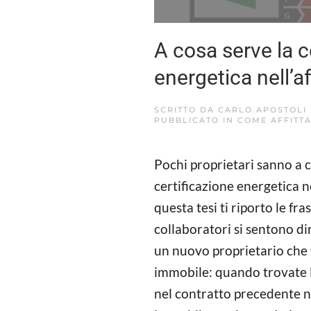
A cosa serve la c
energetica nell’af
SCRITTO DA
CARLO.APOSTOLI
PUBBLICATO IN
COME AFFITT
Pochi proprietari sanno a 
certificazione energetica ne
questa tesi ti riporto le fra
collaboratori si sentono d
un nuovo proprietario che v
immobile: quando trovate l’
nel contratto precedente n