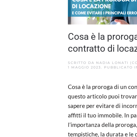
Cosa è la proroga
contratto di loca
SCRITTO DA
NADIA LONATI (C
1 MAGGIO 2023
. PUBBLICATO 
Cosa è la proroga di un con
questo articolo puoi trovar
sapere per evitare di inco
affitti il tuo immobile. In
l’importanza della proroga,
tempistiche, la durata e le 