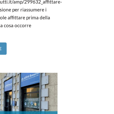
utti.it/amp/299632_affittare-
sione per riassumere i
uole affittare prima della
a cosa occorre
E