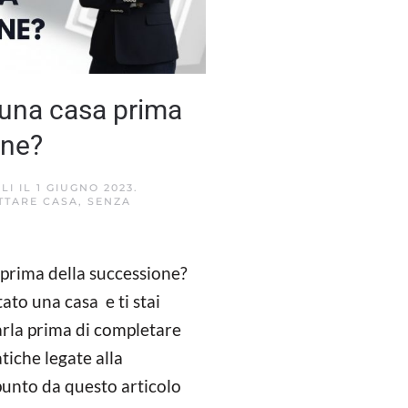
 una casa prima
one?
LI
IL
1 GIUGNO 2023
.
TTARE CASA
,
SENZA
 prima della successione?
to una casa e ti stai
arla prima di completare
tiche legate alla
punto da questo articolo