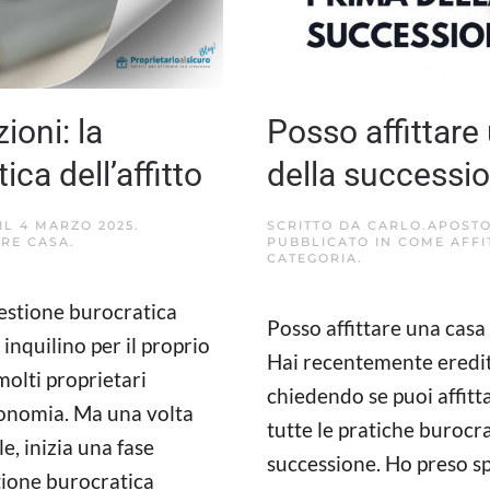
ioni: la
Posso affittare
ca dell’affitto
della successi
IL
4 MARZO 2025
.
SCRITTO DA
CARLO.APOSTO
ARE CASA
.
PUBBLICATO IN
COME AFFI
CATEGORIA
.
 gestione burocratica
Posso affittare una casa
o inquilino per il proprio
Hai recentemente eredita
molti proprietari
chiedendo se puoi affitt
tonomia. Ma una volta
tutte le pratiche burocra
le, inizia una fase
successione. Ho preso s
stione burocratica