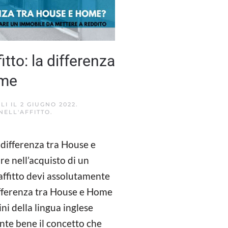
fitto: la differenza
ome
LI
IL
2 GIUGNO 2022
.
NELL'AFFITTO
.
a differenza tra House e
re nell’acquisto di un
affitto devi assolutamente
fferenza tra House e Home
ni della lingua inglese
te bene il concetto che