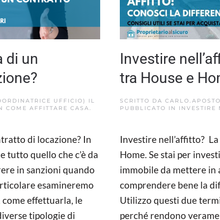
 di un
Investire nell’af
zione?
tra House e H
OORDINATRICE UFFICIO)
IL
SCRITTO DA
CARLO.APOSTO
IN
COME AFFITTARE CASA
.
PUBBLICATO IN
INVESTIRE 
tratto di locazione? In
Investire nell’affitto? L
e tutto quello che c’è da
Home. Se stai per investi
rrere in sanzioni quando
immobile da mettere in 
 particolare esamineremo
comprendere bene la di
 come effettuarla, le
Utilizzo questi due termi
diverse tipologie di
perché rendono veramen