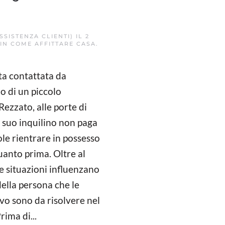
ASSISTENZA CLIENTI)
IL
2
 IN
COME AFFITTARE CASA
.
ta contattata da
o di un piccolo
ezzato, alle porte di
l suo inquilino non paga
ole rientrare in possesso
anto prima. Oltre al
 situazioni influenzano
ella persona che le
vo sono da risolvere nel
ima di...