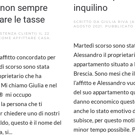
: non sempre
inquilino
re le tasse
SCRITTO DA
GIULIA RIVA (
AGOSTO 2021
. PUBBLICATO
ISTENZA CLIENTI)
IL
22
COME AFFITTARE CASA
.
Martedì scorso sono sta
Alessandro il proprietari
 affitto concordato per
appartamento situato a R
dì scorso sono stata
Brescia. Sono mesi che i
prietario che ha
l’affitto e Alessandro vu
 Mi chiamo Giulia e nel
del suo appartamento qu
o® mi occupo
danno economico queste
 la persona che ti
anche lo stato emotivo d
 chiedere uno di nostri
subisce, per questo moti
 Aldo, questo è il nome del
minor tempo possibile. Pr
 si...