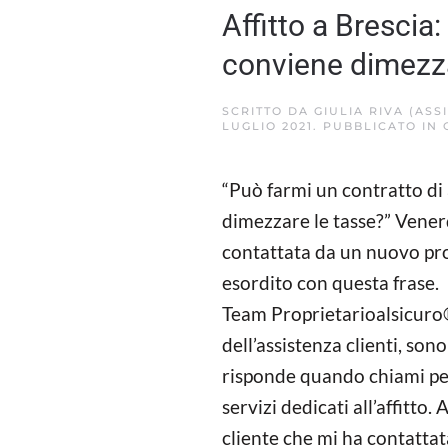
Affitto a Brescia
conviene dimezza
SCRITTO DA
GIULIA RIVA (ASS
LUGLIO 2021
. PUBBLICATO IN
“Può farmi un contratto di
dimezzare le tasse?” Vener
contattata da un nuovo pro
esordito con questa frase.
Team Proprietarioalsicur
dell’assistenza clienti, sono
risponde quando chiami per
servizi dedicati all’affitto.
cliente che mi ha contattata,