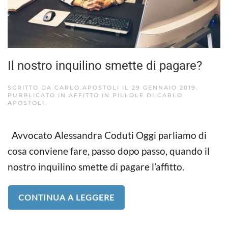
Il nostro inquilino smette di pagare?
SCRITTO DA
CARLO.APOSTOLI
IL
29 GENNAIO 2019
.
PUBBLICATO IN
AFFITTO IN PILLOLE DI CARLO
APOSTOLI
.
Avvocato Alessandra Coduti Oggi parliamo di
cosa conviene fare, passo dopo passo, quando il
nostro inquilino smette di pagare l’affitto.
CONTINUA A LEGGERE