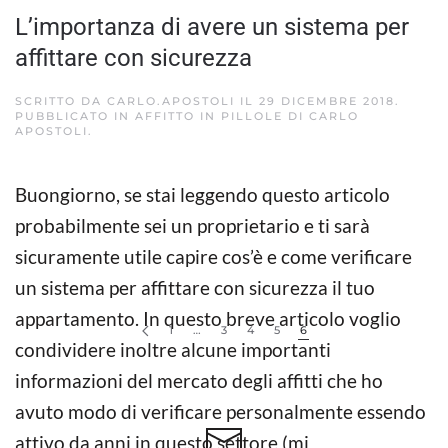
L’importanza di avere un sistema per
affittare con sicurezza
SCRITTO DA
CARLO.APOSTOLI
IL
29 DICEMBRE 2018
.
PUBBLICATO IN
AFFITTO IN PILLOLE DI CARLO
APOSTOLI
.
Buongiorno, se stai leggendo questo articolo
probabilmente sei un proprietario e ti sarà
sicuramente utile capire cos’è e come verificare
un sistema per affittare con sicurezza il tuo
appartamento. In questo breve articolo voglio
1
…
3
4
5
6
condividere inoltre alcune importanti
informazioni del mercato degli affitti che ho
avuto modo di verificare personalmente essendo
attivo da anni in questo settore (mi