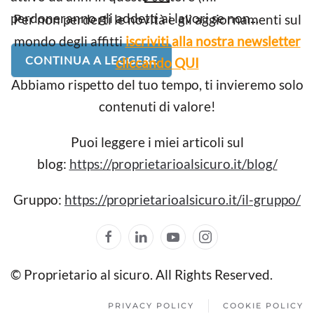
perdoneranno gli addetti ai lavori se non...
Per non perderti le novità e gli aggiornamenti sul
mondo degli affitti
iscriviti alla nostra newsletter
CONTINUA A LEGGERE
cliccando QUI
Abbiamo rispetto del tuo tempo, ti invieremo solo
contenuti di valore!
Puoi leggere i miei articoli sul
blog:
https://proprietarioalsicuro.it/blog/
Gruppo:
https://proprietarioalsicuro.it/il-gruppo/
© Proprietario al sicuro. All Rights Reserved.
PRIVACY POLICY
COOKIE POLICY