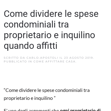
Come dividere le spese
condominiali tra
proprietario e inquilino
quando affitti
SCRITTO DA
CARLO.APOSTOLI
IL
23 AGOSTO 2019
.
PUBBLICATO IN
COME AFFITTARE CASA
.
“Come dividere le spese condominiali tra
proprietario e inquilino ”
E’ uno degli argomenti che
ogni proprietario di