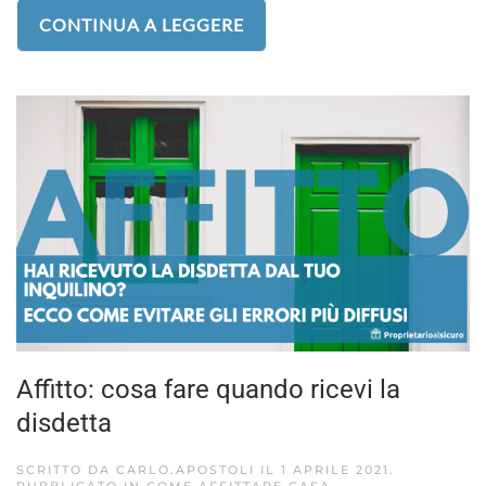
CONTINUA A LEGGERE
Affitto: cosa fare quando ricevi la
disdetta
SCRITTO DA
CARLO.APOSTOLI
IL
1 APRILE 2021
.
PUBBLICATO IN
COME AFFITTARE CASA
.