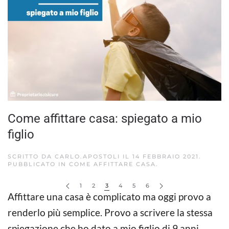
Come affittare casa: spiegato a mio
figlio
SCRITTO DA
CARLO.APOSTOLI
IL
14 FEBBRAIO 2021
.
PUBBLICATO IN
COME AFFITTARE CASA
.
1
2
3
4
5
6
Affittare una casa è complicato ma oggi provo a
renderlo più semplice. Provo a scrivere la stessa
spiegazione che ho dato a mio figlio di 9 anni.