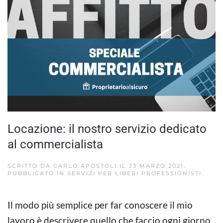
Locazione: il nostro servizio dedicato
al commercialista
SCRITTO DA
CARLO.APOSTOLI
IL
23 MARZO 2021
.
PUBBLICATO IN
SERVIZI PER LIBERI PROFESSIONISTI
.
Il modo più semplice per far conoscere il mio
lavoro è descrivere quello che faccio ogni giorno