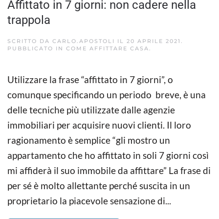
Affittato in 7 giorni: non cadere nella
trappola
SCRITTO DA
CARLO.APOSTOLI
IL
20 APRILE 2021
.
PUBBLICATO IN
COME AFFITTARE CASA
.
Utilizzare la frase “affittato in 7 giorni”, o
comunque specificando un periodo breve, è una
delle tecniche più utilizzate dalle agenzie
immobiliari per acquisire nuovi clienti. Il loro
ragionamento è semplice “gli mostro un
appartamento che ho affittato in soli 7 giorni così
mi affiderà il suo immobile da affittare” La frase di
per sé è molto allettante perché suscita in un
proprietario la piacevole sensazione di...