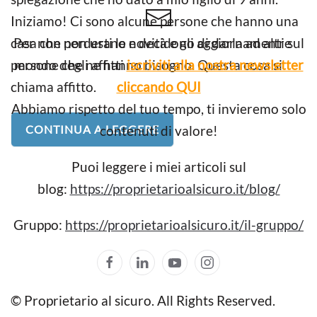
Iniziamo! Ci sono alcune persone che hanno una
casa che non usano e decidono di darla ad altre
Per non perderti le novità e gli aggiornamenti sul
persone che ne hanno bisogno. Questa cosa si
mondo degli affitti
iscriviti alla nostra newsletter
chiama affitto.
cliccando QUI
Abbiamo rispetto del tuo tempo, ti invieremo solo
CONTINUA A LEGGERE
contenuti di valore!
Puoi leggere i miei articoli sul
blog:
https://proprietarioalsicuro.it/blog/
Gruppo:
https://proprietarioalsicuro.it/il-gruppo/
© Proprietario al sicuro. All Rights Reserved.