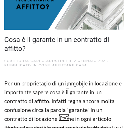
Cosa è il garante in un contratto di
affitto?
SCRITTO DA
CARLO.APOSTOLI
IL
2 GENNAIO 2021
.
PUBBLICATO IN
COME AFFITTARE CASA
.
Per un proprietario di un immobile in locazione è
1
2
3
4
importante sapere cosa è il garante in un
contratto di affitto. Infatti regna ancora molta
confusione circa la parola “garante” in un
contratto di locazione. Come in ogni articolo
tendo a fare degli esempi concreti tratti dal
Per non perderti le novità e gli aggiornamenti sul