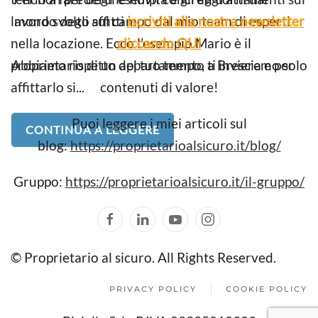
lavoro svolto sul campo dal mio team di esperti
mondo degli affitti
iscriviti alla nostra newsletter
nella locazione. Ecco l’esempio Mario è il
cliccando QUI
proprietario di un appartamento a Brescia e per
Abbiamo rispetto del tuo tempo, ti invieremo solo
affittarlo si...
contenuti di valore!
Puoi leggere i miei articoli sul
CONTINUA A LEGGERE
blog:
https://proprietarioalsicuro.it/blog/
Gruppo:
https://proprietarioalsicuro.it/il-gruppo/
© Proprietario al sicuro. All Rights Reserved.
PRIVACY POLICY
COOKIE POLICY